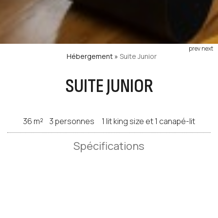
prev
next
Hébergement
»
Suite Junior
SUITE JUNIOR
36 m²
3 personnes
1 lit king size et 1 canapé-lit
Spécifications