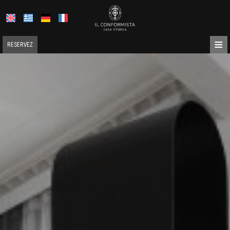
≡
RESERVEZ
ACCUEIL
À PROPOS DE NOUS
EMPLACEMENT
HÉBERGEMENT
ÉQUIPEMENTS
GALERIE
DEMANDE
CONTACT