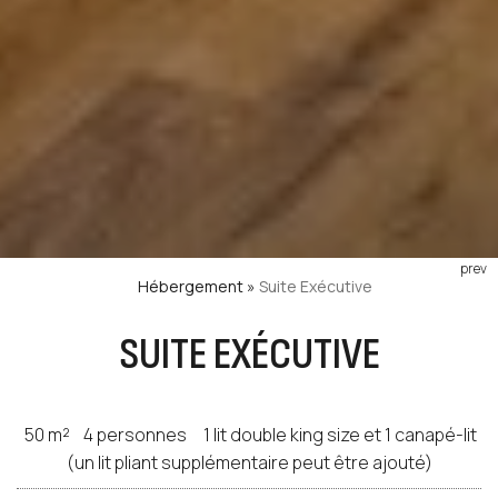
prev
Hébergement
»
Suite Exécutive
SUITE EXÉCUTIVE
50 m²
4 personnes
1 lit double king size et 1 canapé-lit
(un lit pliant supplémentaire peut être ajouté)