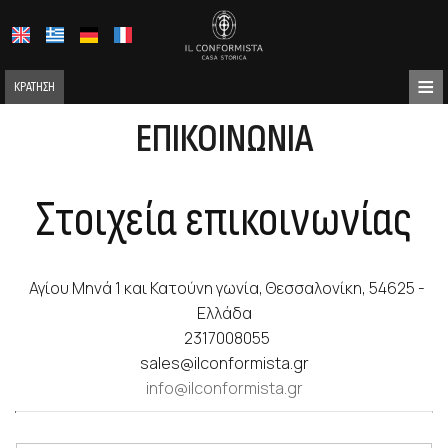
≡
ΚΡΆΤΗΣΗ
ΑΡΧΙΚΉ
ΕΠΙΚΟΙΝΩΝΊΑ
ΣΧΕΤΙΚΆ ΜΕ ΕΜΆΣ
Στοιχεία επικοινωνίας
ΤΟΠΟΘΕΣΊΑ
ΔΙΑΜΟΝΉ
Αγίου Μηνά 1 και Κατούνη γωνία, Θεσσαλονίκη, 54625 -
ΠΑΡΟΧΈΣ
Ελλάδα
ΦΩΤΟΓΡΑΦΊΕΣ
2317008055
sales@ilconformista.gr
ΖΉΤΗΣΗ
info@ilconformista.gr
ΕΠΙΚΟΙΝΩΝΊΑ