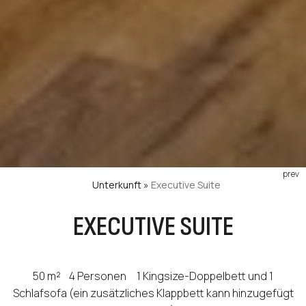
prev
Unterkunft
»
Executive Suite
EXECUTIVE SUITE
50 m²
4 Personen
1 Kingsize-Doppelbett und 1
Schlafsofa (ein zusätzliches Klappbett kann hinzugefügt