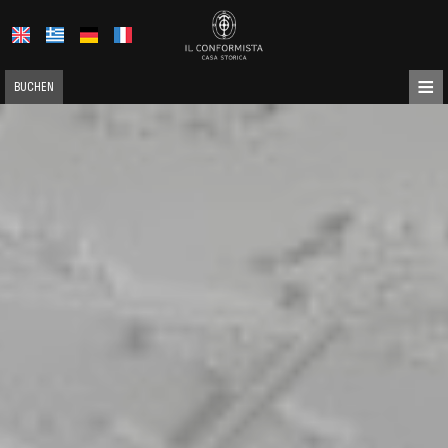
≡
BUCHEN
STARTSEITE
ÜBER UNS
LAGE
UNTERKUNFT
AUSSTATTUNG
GALERIE
NACHFRAGE
KONTAKT