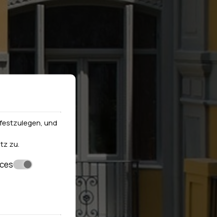
festzulegen, und
tz
zu.
nces